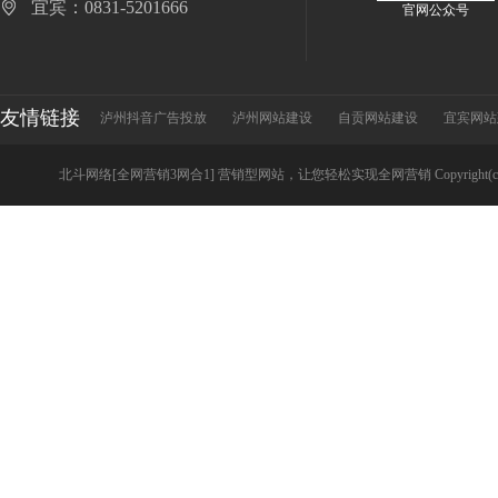
宜宾：0831-5201666
官网公众号
友情链接
泸州抖音广告投放
泸州网站建设
自贡网站建设
宜宾网站
北斗网络[全网营销3网合1] 营销型网站，让您轻松实现全网营销 Copyright(c) luzhoue.c