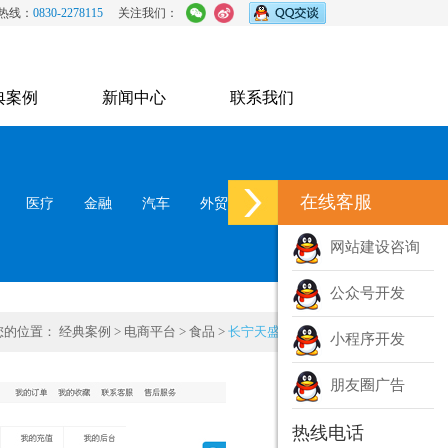
热线：
0830-2278115
关注我们：
典案例
新闻中心
联系我们
在线客服
医疗
金融
汽车
外贸
政府
网站建设咨询
公众号开发
您的位置：
经典案例
>
电商平台
>
食品
>
长宁天盛超市
小程序开发
朋友圈广告
热线电话