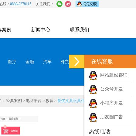
热线：
0830-2278115
关注我们：
典案例
新闻中心
联系我们
在线客服
医疗
金融
汽车
外贸
政府
网站建设咨询
公众号开发
置：
经典案例
>
电商平台
>
教育
>
爱优文具玩具生活馆
小程序开发
朋友圈广告
热线电话