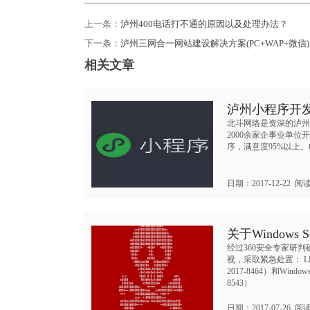
上一条：
泸州400电话打不通的原因以及处理办法？
下一条：
泸州三网合一网站建设解决方案(PC+WAP+微信
相关文章
泸州小程序开
北斗网络是资深的泸州
2000余家企事业单
序，满意度95%以上。电话:
日期：2017-12-22 阅
关于Windows
经过360安全专家研
视，采取紧急处置： L
2017-8464）和Win
8543）
日期：2017-07-26 阅